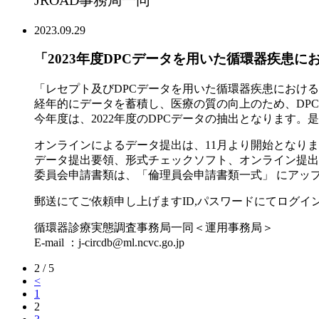
2023.09.29
「2023年度DPCデータを用いた循環器疾患
「レセプト及びDPCデータを用いた循環器疾患におけ
経年的にデータを蓄積し、医療の質の向上のため、DPC施
今年度は、2022年度のDPCデータの抽出となります
オンラインによるデータ提出は、11月より開始となり
データ提出要領、形式チェックソフト、オンライン提出
委員会申請書類は、「倫理員会申請書類一式」 にアッ
郵送にてご依頼申し上げますID,パスワードにてログ
循環器診療実態調査事務局一同＜運用事務局＞
E-mail ：j-circdb@ml.ncvc.go.jp
2 / 5
<
1
2