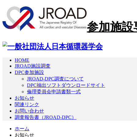
参加施設
HOME
JROAD施設調査
DPC参加施設
JROAD-DPC調査について
DPC抽出ソフトダウンロードサイト
倫理委員会申請書類一式
お知らせ
関連リンク
お問い合わせ
調査報告書
（JROAD-DPC）
ホーム
お知らせ