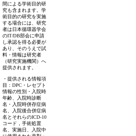
間による学術目的研
究も含まれます。学
術目的の研究を実施
する場合には、研究
者は日本循環器学会
のIT/DB部会に申請
し承認を得る必要が
あり、そのうえで試
料・情報は研究者
（研究実施機関）へ
提供されます。
・提供される情報項
目：DPC・レセプト
情報の性別・入院時
年齢、入院時診断
名・入院時併存症病
名、入院後合併症病
名とそれらのICD-10
コード，手術処置
名、実施日、入院中