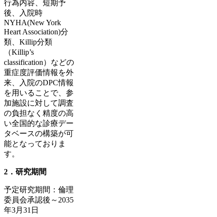
行為内容、短期予
後、入院時
NYHA(New York
Heart Association)分
類、Killip分類
（Killip’s
classification）などの
重症度評価情報を外
来、入院のDPC情報
を用いることで、参
加施設に対して調査
の負担なく精度の高
い全国的な診療デー
タベースの構築が可
能となっておりま
す。
2．研究期間
予定研究期間：倫理
委員会承認後～2035
年3月31日