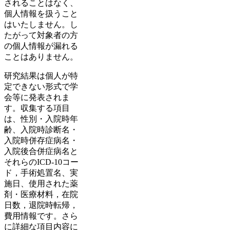
されることはなく、
個人情報を扱うこと
はいたしません。し
たがって対象者の方
の個人情報が漏れる
ことはありません。
研究結果は個人が特
定できない形式で学
会等に発表されま
す。収集する項目
は、性別・入院時年
齢、入院時診断名・
入院時併存症病名・
入院後合併症病名と
それらのICD-10コー
ド，手術処置名、実
施日、使用された薬
剤・医療材料，在院
日数，退院時転帰，
費用情報です。さら
に詳細な項目内容に