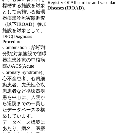
Registry Of All cardiac and vascular
標榜する施設を対象
Diseases (JROAD).
として実施いる循環
器疾患診療実態調査
（以下JROAD）参加
施設を対象として、
DPC(Diagnosis
Procedure
Combination：診断群
分類)対象施設で循環
器疾患診療の中核病
院のACS(Acute
Coronary Syndrome)、
心不全患者、心房細
動患者、先天性心疾
患患者など循環器疾
患を中心に、入院か
ら退院までの一貫し
たデータベースを構
築しています。
データベース構築に
あたり、病名、医療