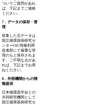
ついてご質問があれ
ば、下記までご連絡
ください。
7．データの保存・管
理
収集した元データは
国立循環器病研究セ
ンターOIC情報利用
促進部にて厳重な管
理のもと保存されま
す。ご不明な点があ
れば、下記までお尋
ねください。
8．外部機関からの情
報提供
日本循環器学会との
共同研究機関として
国立循環器病研究セ